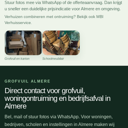
Stuur fotos mee via WhatsApp of de offerteaanvraag. Dan krijgt
u sneller een duidelijke prijsindicatie voor Almere en omgeving.
Verhuizen combineren met ontruiming? Bekijk ook
MBI
Verhuisservice
.
Grofvuil en karton
Schoolmeubilair
GROFVUIL ALMERE
Direct contact voor grofvuil,
woningontruiming en bedrijfsafval in
Almere
Bel, mail of stuur fotos via WhatsApp. Voor woningen,
bedrijven, scholen en instellingen in Almere maken wij