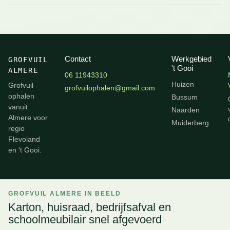
Contact
Werkgebied
GROFVUIL
't Gooi
ALMERE
06 11943310
Huizen
Grofvuil
grofvuilophalen@gmail.com
ophalen
Bussum
vanuit
Naarden
Almere voor
Muiderberg
regio
Flevoland
en 't Gooi.
GROFVUIL ALMERE IN BEELD
Karton, huisraad, bedrijfsafval en
schoolmeubilair snel afgevoerd